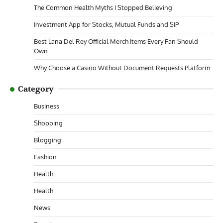
The Common Health Myths I Stopped Believing
Investment App for Stocks, Mutual Funds and SIP
Best Lana Del Rey Official Merch Items Every Fan Should
Own
Why Choose a Casino Without Document Requests Platform
Category
Business
Shopping
Blogging
Fashion
Health
Health
News