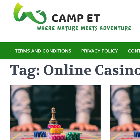
Skip
to
content
C
Wh
TERMS AND CONDITIONS
PRIVACY POLICY
CONT
Tag:
Online Casin