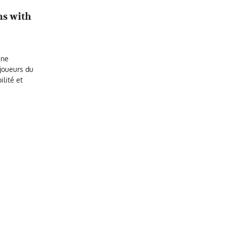
ms with
une
 joueurs du
ilité et