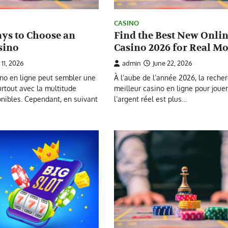
CASINO
ys to Choose an
Find the Best New Onli
sino
Casino 2026 for Real M
y 11, 2026
admin
June 22, 2026
ino en ligne peut sembler une
À l’aube de l’année 2026, la reche
urtout avec la multitude
meilleur casino en ligne pour joue
onibles. Cependant, en suivant
l’argent réel est plus…