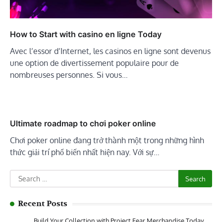
How to Start with casino en ligne Today
Avec l’essor d’Internet, les casinos en ligne sont devenus
une option de divertissement populaire pour de
nombreuses personnes. Si vous…
Ultimate roadmap to chơi poker online
Chơi poker online đang trở thành một trong những hình
thức giải trí phổ biến nhất hiện nay. Với sự…
Search
for:
Recent Posts
Build Your Collection with Project Fear Merchandise Today