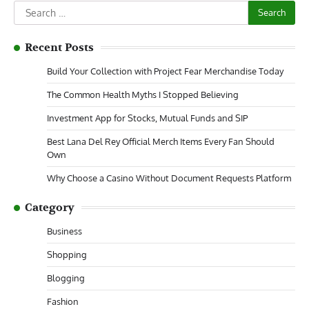
Search
for:
Recent Posts
Build Your Collection with Project Fear Merchandise Today
The Common Health Myths I Stopped Believing
Investment App for Stocks, Mutual Funds and SIP
Best Lana Del Rey Official Merch Items Every Fan Should
Own
Why Choose a Casino Without Document Requests Platform
Category
Business
Shopping
Blogging
Fashion