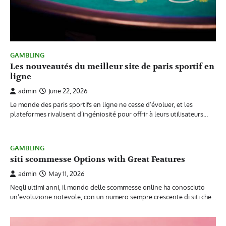
GAMBLING
Les nouveautés du meilleur site de paris sportif en
ligne
admin
June 22, 2026
Le monde des paris sportifs en ligne ne cesse d’évoluer, et les
plateformes rivalisent d’ingéniosité pour offrir à leurs utilisateurs…
GAMBLING
siti scommesse Options with Great Features
admin
May 11, 2026
Negli ultimi anni, il mondo delle scommesse online ha conosciuto
un’evoluzione notevole, con un numero sempre crescente di siti che…