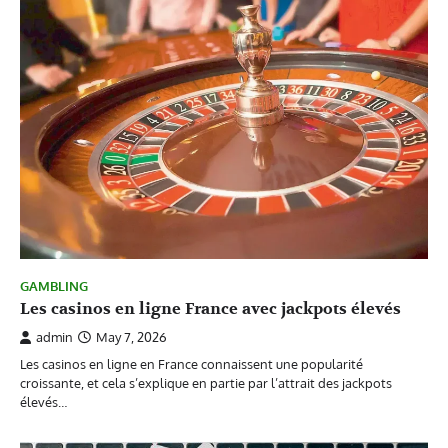
GAMBLING
Les casinos en ligne France avec jackpots élevés
admin
May 7, 2026
Les casinos en ligne en France connaissent une popularité
croissante, et cela s’explique en partie par l’attrait des jackpots
élevés…