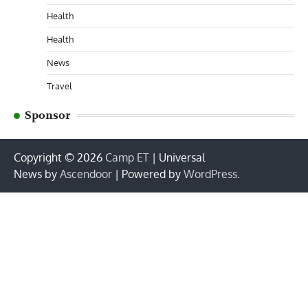
Health
Health
News
Travel
Sponsor
Copyright © 2026
Camp ET
| Universal
News by
Ascendoor
| Powered by
WordPress
.