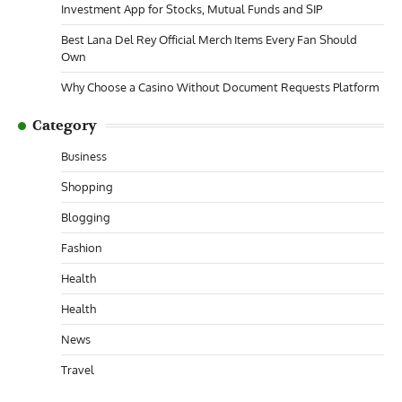
Investment App for Stocks, Mutual Funds and SIP
Best Lana Del Rey Official Merch Items Every Fan Should
Own
Why Choose a Casino Without Document Requests Platform
Category
Business
Shopping
Blogging
Fashion
Health
Health
News
Travel