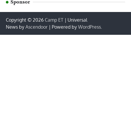
Sponsor
Copyright © 2026
Camp ET
| Universal
News by
Ascendoor
| Powered by
WordPress
.