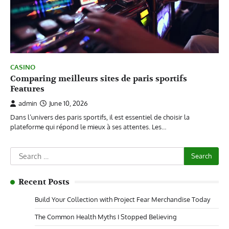
CASINO
Comparing meilleurs sites de paris sportifs
Features
admin
June 10, 2026
Dans l’univers des paris sportifs, il est essentiel de choisir la
plateforme qui répond le mieux à ses attentes. Les…
Search
for:
Recent Posts
Build Your Collection with Project Fear Merchandise Today
The Common Health Myths I Stopped Believing