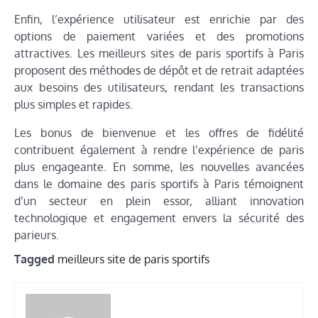
Enfin, l’expérience utilisateur est enrichie par des
options de paiement variées et des promotions
attractives. Les meilleurs sites de paris sportifs à Paris
proposent des méthodes de dépôt et de retrait adaptées
aux besoins des utilisateurs, rendant les transactions
plus simples et rapides.
Les bonus de bienvenue et les offres de fidélité
contribuent également à rendre l’expérience de paris
plus engageante. En somme, les nouvelles avancées
dans le domaine des paris sportifs à Paris témoignent
d’un secteur en plein essor, alliant innovation
technologique et engagement envers la sécurité des
parieurs.
Tagged
meilleurs site de paris sportifs