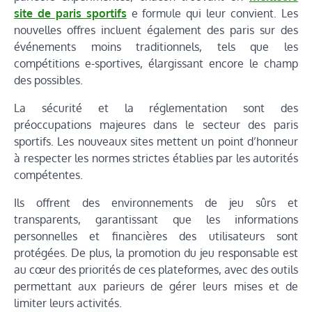
site de paris sportifs
e formule qui leur convient. Les
nouvelles offres incluent également des paris sur des
événements moins traditionnels, tels que les
compétitions e-sportives, élargissant encore le champ
des possibles.
La sécurité et la réglementation sont des
préoccupations majeures dans le secteur des paris
sportifs. Les nouveaux sites mettent un point d’honneur
à respecter les normes strictes établies par les autorités
compétentes.
Ils offrent des environnements de jeu sûrs et
transparents, garantissant que les informations
personnelles et financières des utilisateurs sont
protégées. De plus, la promotion du jeu responsable est
au cœur des priorités de ces plateformes, avec des outils
permettant aux parieurs de gérer leurs mises et de
limiter leurs activités.