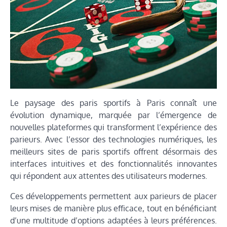
Le paysage des paris sportifs à Paris connaît une
évolution dynamique, marquée par l’émergence de
nouvelles plateformes qui transforment l’expérience des
parieurs. Avec l’essor des technologies numériques, les
meilleurs sites de paris sportifs offrent désormais des
interfaces intuitives et des fonctionnalités innovantes
qui répondent aux attentes des utilisateurs modernes.
Ces développements permettent aux parieurs de placer
leurs mises de manière plus efficace, tout en bénéficiant
d’une multitude d’options adaptées à leurs préférences.