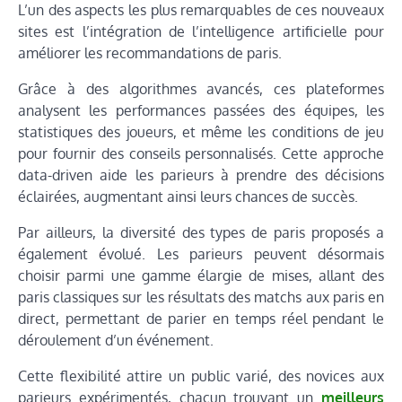
L’un des aspects les plus remarquables de ces nouveaux
sites est l’intégration de l’intelligence artificielle pour
améliorer les recommandations de paris.
Grâce à des algorithmes avancés, ces plateformes
analysent les performances passées des équipes, les
statistiques des joueurs, et même les conditions de jeu
pour fournir des conseils personnalisés. Cette approche
data-driven aide les parieurs à prendre des décisions
éclairées, augmentant ainsi leurs chances de succès.
Par ailleurs, la diversité des types de paris proposés a
également évolué. Les parieurs peuvent désormais
choisir parmi une gamme élargie de mises, allant des
paris classiques sur les résultats des matchs aux paris en
direct, permettant de parier en temps réel pendant le
déroulement d’un événement.
Cette flexibilité attire un public varié, des novices aux
parieurs expérimentés, chacun trouvant un
meilleurs