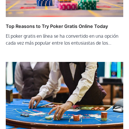
Top Reasons to Try Poker Gratis Online Today
El poker gratis en línea se ha convertido en una opción
cada vez más popular entre los entusiastas de los…