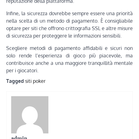
reputazione della piattaforma.
Infine, la sicurezza dovrebbe sempre essere una priorità
nella scelta di un metodo di pagamento. È consigliabile
optare per siti che offrono crittografia SSL e altre misure
di sicurezza per proteggere le informazioni sensibili.
Scegliere metodi di pagamento affidabili e sicuri non
solo rende l’esperienza di gioco più piacevole, ma
contribuisce anche a una maggiore tranquillità mentale
per i giocatori.
Tagged
siti poker
admin