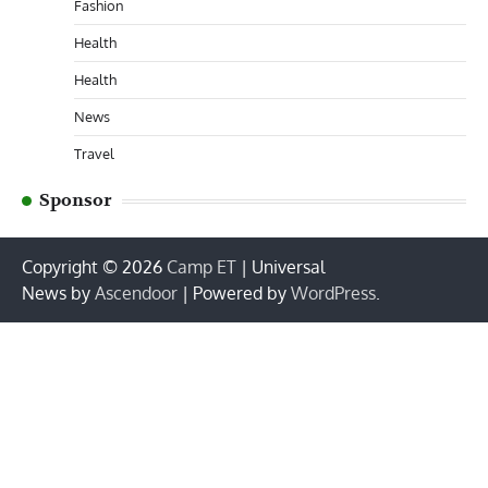
Fashion
Health
Health
News
Travel
Sponsor
Copyright © 2026
Camp ET
| Universal
News by
Ascendoor
| Powered by
WordPress
.