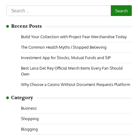
Search
for:
Recent Posts
Build Your Collection with Project Fear Merchandise Today
The Common Health Myths I Stopped Believing
Investment App for Stocks, Mutual Funds and SIP
Best Lana Del Rey Official Merch Items Every Fan Should
Own
Why Choose a Casino Without Document Requests Platform
Category
Business
Shopping
Blogging