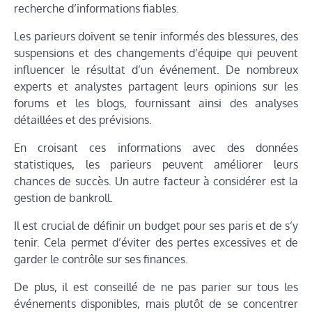
recherche d’informations fiables.
Les parieurs doivent se tenir informés des blessures, des
suspensions et des changements d’équipe qui peuvent
influencer le résultat d’un événement. De nombreux
experts et analystes partagent leurs opinions sur les
forums et les blogs, fournissant ainsi des analyses
détaillées et des prévisions.
En croisant ces informations avec des données
statistiques, les parieurs peuvent améliorer leurs
chances de succès. Un autre facteur à considérer est la
gestion de bankroll.
Il est crucial de définir un budget pour ses paris et de s’y
tenir. Cela permet d’éviter des pertes excessives et de
garder le contrôle sur ses finances.
De plus, il est conseillé de ne pas parier sur tous les
événements disponibles, mais plutôt de se concentrer