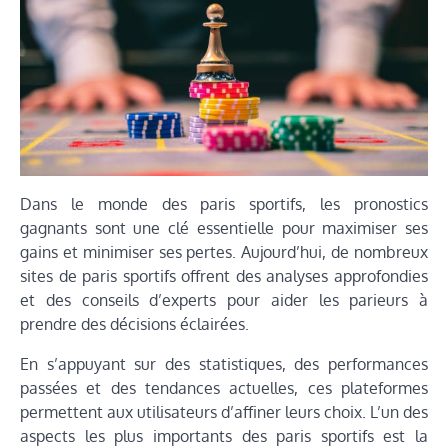
Dans le monde des paris sportifs, les pronostics
gagnants sont une clé essentielle pour maximiser ses
gains et minimiser ses pertes. Aujourd’hui, de nombreux
sites de paris sportifs offrent des analyses approfondies
et des conseils d’experts pour aider les parieurs à
prendre des décisions éclairées.
En s’appuyant sur des statistiques, des performances
passées et des tendances actuelles, ces plateformes
permettent aux utilisateurs d’affiner leurs choix. L’un des
aspects les plus importants des paris sportifs est la